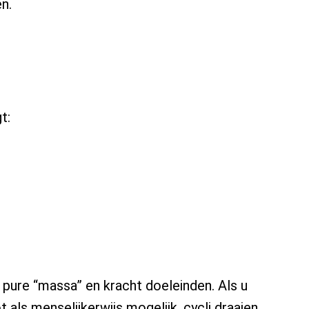
n.
t:
r pure “massa” en kracht doeleinden. Als u
als menselijkerwijs mogelijk, cycli draaien