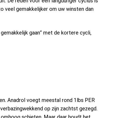
it. De reden voor een langduriger cyclus is
 zo veel gemakkelijker om uw winsten dan
, gemakkelijk gaan” met de kortere cycli,
en. Anadrol voegt meestal rond 1lbs PER
 verbazingwekkend op zijn zachtst gezegd.
 omhoog schieten. Maar daar houdt het