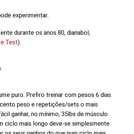
pode experimentar.
nte durante os anos 80, dianabol,
 e Test
).
s
me puro. Prefiro treinar com pesos 6 dias
cento peso e repetições/sets o mais
ácil ganhar, no mínimo, 35lbs de músculo
 um ciclo mais longo deve-se simplesmente
er os seus ganhos do que num ciclo mais