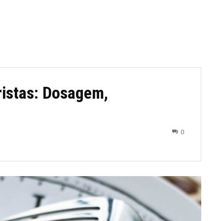
uristas: Dosagem,
0