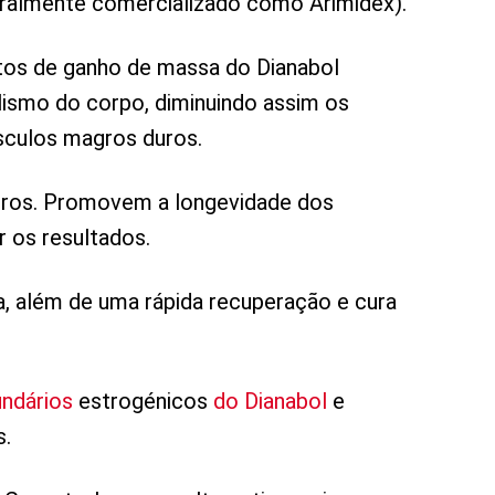
eralmente comercializado como Arimidex).
os de ganho de massa do Dianabol
smo do corpo, diminuindo assim os
culos magros duros.
uros. Promovem a longevidade dos
r os resultados.
 além de uma rápida recuperação e cura
undários
estrogénicos
do Dianabol
e
s.