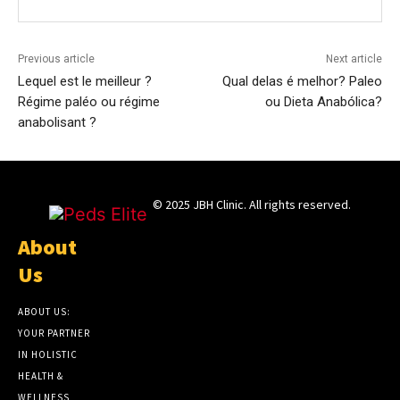
Previous article
Next article
Lequel est le meilleur ?
Qual delas é melhor? Paleo
Régime paléo ou régime
ou Dieta Anabólica?
anabolisant ?
© 2025 JBH Clinic. All rights reserved.
About
Us
ABOUT US:
YOUR PARTNER
IN HOLISTIC
HEALTH &
WELLNESS